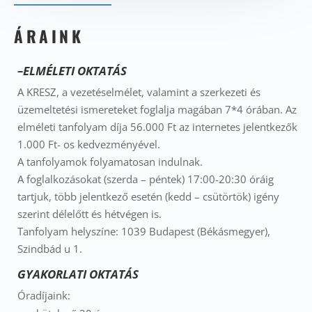
ÁRAINK
–ELMÉLETI OKTATÁS
A KRESZ, a vezetéselmélet, valamint a szerkezeti és
üzemeltetési ismereteket foglalja magában 7*4 órában. Az
elméleti tanfolyam díja 56.000 Ft az internetes jelentkezők
1.000 Ft- os kedvezményével.
A tanfolyamok folyamatosan indulnak.
A foglalkozásokat (szerda – péntek) 17:00-20:30 óráig
tartjuk, több jelentkező esetén (kedd – csütörtök) igény
szerint délelőtt és hétvégen is.
Tanfolyam helyszíne: 1039 Budapest (Békásmegyer),
Szindbád u 1.
GYAKORLATI OKTATÁS
Óradíjaink: