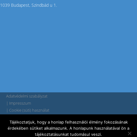
1039 Budapest, Szindbád u 1.
Adatvédelmi szabályzat
| Impresszum
| Cookie (süti) használat
Tájékoztatjuk, hogy a honlap felhasználói élmény fokozásának
érdekében sütiket alkalmazunk. A honlapunk használatával ön a
Tárhelyszolgáltató: TeraHost Kft.|2220Vecsés, Kinizsi utca 73.|+36 30 690
tájékoztatásunkat tudomásul veszi.
9394 | teratarhely.hu | info@teratarhely.hu