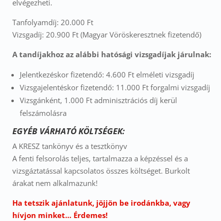
elvégezheti.
Tanfolyamdíj: 20.000 Ft
Vizsgadíj: 20.900 Ft (Magyar Vöröskeresztnek fizetendő)
A tandíjakhoz az alábbi hatósági vizsgadíjak járulnak:
Jelentkezéskor fizetendő: 4.600 Ft elméleti vizsgadíj
Vizsgajelentéskor fizetendő: 11.000 Ft forgalmi vizsgadíj
Vizsgánként, 1.000 Ft adminisztrációs díj kerül
felszámolásra
EGYÉB VÁRHATÓ KÖLTSÉGEK:
A KRESZ tankönyv és a tesztkönyv
A fenti felsorolás teljes, tartalmazza a képzéssel és a
vizsgáztatással kapcsolatos összes költséget. Burkolt
árakat nem alkalmazunk!
Ha tetszik ajánlatunk, jöjjön be irodánkba, vagy
hívjon minket… Érdemes!