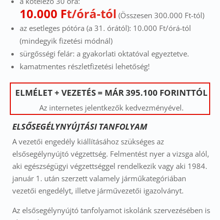
a kötelező 30 óra:
10.000 F
t
/órá-tól
(Összesen 300.000 Ft-tól)
az esetleges pótóra (a 31. órától): 10.000 Ft/órá-tól
(mindegyik fizetési módnál)
sürgősségi felár: a gyakorlati oktatóval egyeztetve.
kamatmentes részletfizetési lehetőség!
ELMÉLET + VEZETÉS
= MÁR 395.100 FORINTTÓL
Az internetes jelentkezők kedvezményével.
ELSŐSEGÉLYNYÚJTÁSI TANFOLYAM
A vezetői engedély kiállításához szükséges az
elsősegélynyújtó végzettség. Felmentést nyer a vizsga alól,
aki egészségügyi végzettséggel rendelkezik vagy aki 1984.
január 1. után szerzett valamely járműkategóriában
vezetői engedélyt, illetve járművezetői igazolványt.
Az elsősegélynyújtó tanfolyamot iskolánk szervezésében is