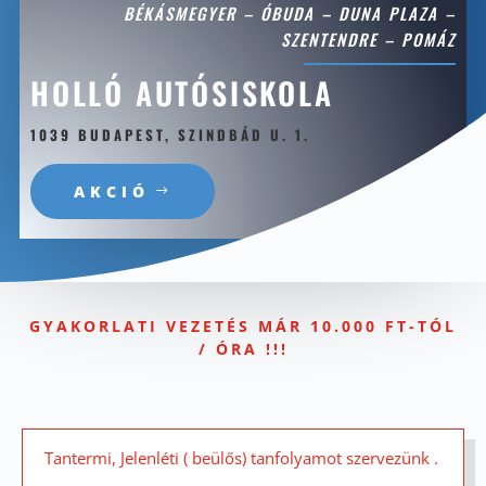
BÉKÁSMEGYER – ÓBUDA – DUNA PLAZA –
SZENTENDRE – POMÁZ
HOLLÓ AUTÓSISKOLA
1039 BUDAPEST, SZINDBÁD U. 1.
AKCIÓ
GYAKORLATI VEZETÉS MÁR 10.000 FT-TÓL
/ ÓRA !!!
Tantermi, Jelenléti ( beülős) tanfolyamot szervezünk .