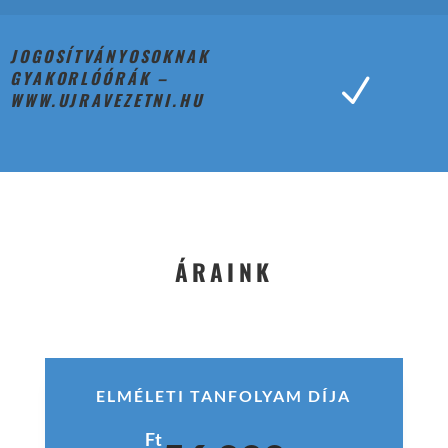
JOGOSÍTVÁNYOSOKNAK
GYAKORLÓÓRÁK –
N
WWW.UJRAVEZETNI.HU
ÁRAINK
ELMÉLETI TANFOLYAM DÍJA
Ft