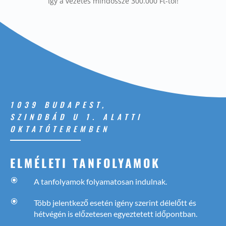
Így a vezetés mindössze 300.000 Ft-tól!
1039 BUDAPEST,
SZINDBÁD U 1. ALATTI
OKTATÓTEREMBEN
ELMÉLETI TANFOLYAMOK
\
A tanfolyamok folyamatosan indulnak.
\
Több jelentkező esetén igény szerint délelőtt és
hétvégén is előzetesen egyeztetett időpontban.