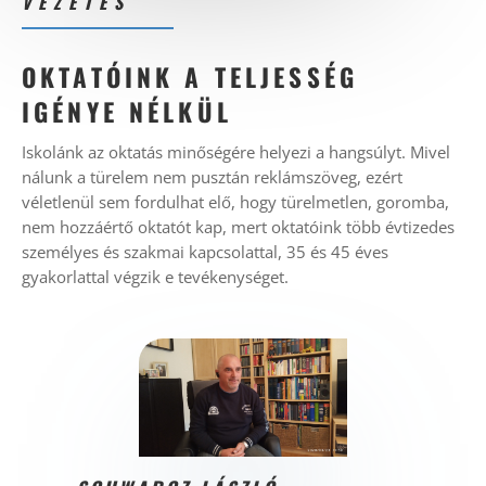
VEZETÉS
OKTATÓINK A TELJESSÉG
IGÉNYE NÉLKÜL
Iskolánk az oktatás minőségére helyezi a hangsúlyt. Mivel
nálunk a türelem nem pusztán reklámszöveg, ezért
véletlenül sem fordulhat elő, hogy türelmetlen, goromba,
nem hozzáértő oktatót kap, mert oktatóink több évtizedes
személyes és szakmai kapcsolattal, 35 és 45 éves
gyakorlattal végzik e tevékenységet.