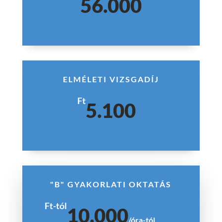
56.000
ELMÉLETI VIZSGADÍJ
Ft
5.100
"B" GYAKORLATI OKTATÁS
Ft-tól
10.000
/
óra-tól