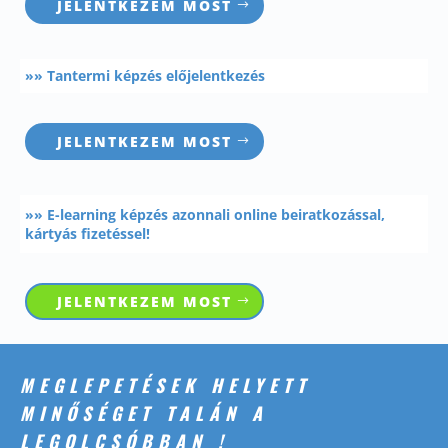
JELENTKEZEM MOST
»» Tantermi képzés előjelentkezés
JELENTKEZEM MOST
»» E-learning képzés azonnali online beiratkozással,
kártyás fizetéssel!
JELENTKEZEM MOST
MEGLEPETÉSEK HELYETT
MINŐSÉGET TALÁN A
LEGOLCSÓBBAN !